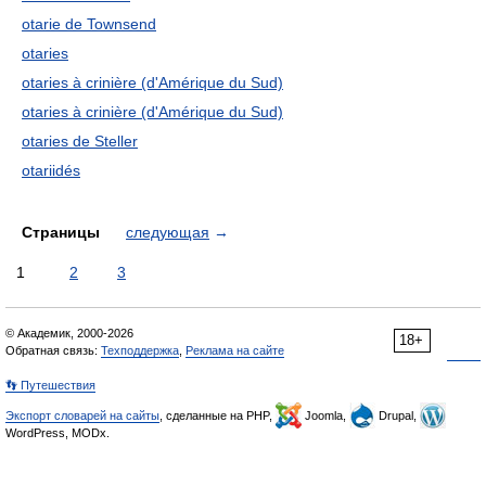
otarie de Townsend
otaries
otaries à crinière (d'Amérique du Sud)
otaries à crinière (d'Amérique du Sud)
otaries de Steller
otariidés
Страницы
следующая
→
1
2
3
© Академик, 2000-2026
18+
Обратная связь:
Техподдержка
,
Реклама на сайте
👣 Путешествия
Экспорт словарей на сайты
, сделанные на PHP,
Joomla,
Drupal,
WordPress, MODx.